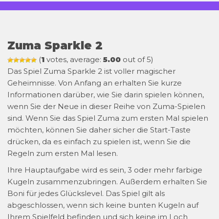
Zuma Sparkle 2
(
1
votes, average:
5.00
out of 5)
Das Spiel Zuma Sparkle 2 ist voller magischer
Geheimnisse. Von Anfang an erhalten Sie kurze
Informationen darüber, wie Sie darin spielen können,
wenn Sie der Neue in dieser Reihe von Zuma-Spielen
sind. Wenn Sie das Spiel Zuma zum ersten Mal spielen
möchten, können Sie daher sicher die Start-Taste
drücken, da es einfach zu spielen ist, wenn Sie die
Regeln zum ersten Mal lesen.
Ihre Hauptaufgabe wird es sein, 3 oder mehr farbige
Kugeln zusammenzubringen. Außerdem erhalten Sie
Boni für jedes Glückslevel. Das Spiel gilt als
abgeschlossen, wenn sich keine bunten Kugeln auf
Ihrem Spielfeld befinden und sich keine im Loch