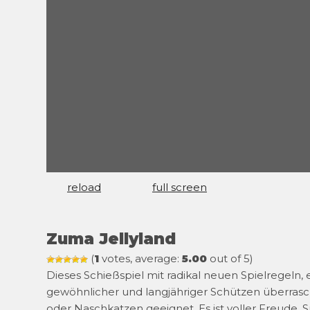
reload
full screen
Zuma Jellyland
(
1
votes, average:
5.00
out of 5)
Dieses Schießspiel mit radikal neuen Spielregeln, e
gewöhnlicher und langjähriger Schützen überrasch
oder Naschkatzen geeignet. Es ist voller Freude, S